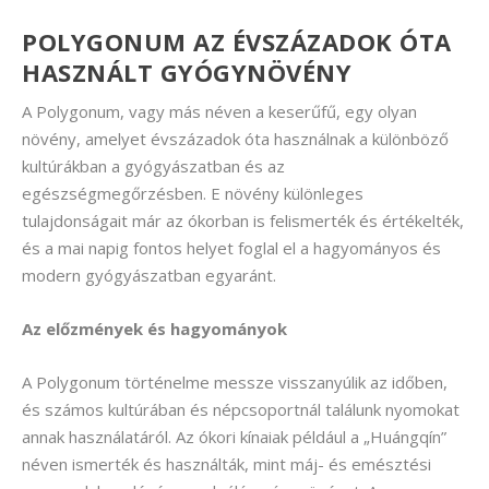
POLYGONUM AZ ÉVSZÁZADOK ÓTA
HASZNÁLT GYÓGYNÖVÉNY
A Polygonum, vagy más néven a keserűfű, egy olyan
növény, amelyet évszázadok óta használnak a különböző
kultúrákban a gyógyászatban és az
egészségmegőrzésben. E növény különleges
tulajdonságait már az ókorban is felismerték és értékelték,
és a mai napig fontos helyet foglal el a hagyományos és
modern gyógyászatban egyaránt.
Az előzmények és hagyományok
A Polygonum történelme messze visszanyúlik az időben,
és számos kultúrában és népcsoportnál találunk nyomokat
annak használatáról. Az ókori kínaiak például a „Huángqín”
néven ismerték és használták, mint máj- és emésztési