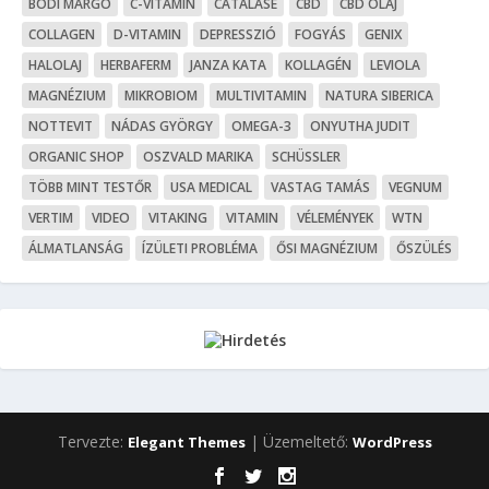
BÓDI MARGÓ
C-VITAMIN
CATALASE
CBD
CBD OLAJ
COLLAGEN
D-VITAMIN
DEPRESSZIÓ
FOGYÁS
GENIX
HALOLAJ
HERBAFERM
JANZA KATA
KOLLAGÉN
LEVIOLA
MAGNÉZIUM
MIKROBIOM
MULTIVITAMIN
NATURA SIBERICA
NOTTEVIT
NÁDAS GYÖRGY
OMEGA-3
ONYUTHA JUDIT
ORGANIC SHOP
OSZVALD MARIKA
SCHÜSSLER
TÖBB MINT TESTŐR
USA MEDICAL
VASTAG TAMÁS
VEGNUM
VERTIM
VIDEO
VITAKING
VITAMIN
VÉLEMÉNYEK
WTN
ÁLMATLANSÁG
ÍZÜLETI PROBLÉMA
ŐSI MAGNÉZIUM
ŐSZÜLÉS
Tervezte:
| Üzemeltető:
Elegant Themes
WordPress