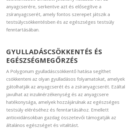
anyagcserére, serkentve azt és elősegítve a
zsíranyagcserét, amely fontos szerepet játszik a
testsúlycsökkentésben és az egészséges testsúly
fenntartásában.
GYULLADÁSCSÖKKENTÉS ÉS
EGÉSZSÉGMEGŐRZÉS
A Polygonum gyulladáscsökkentő hatása segíthet
csökkenteni az olyan gyulladásos folyamatokat, amelyek
gátolhatják az anyagcserét és a zsíranyagcserét. Ezáltal
javulhat az inzulinérzékenység és az anyagcsere
hatékonysága, amelyek hozzájárulnak az egészséges
testsúly eléréséhez és fenntartásához. Emellett
antioxidánsokban gazdag összetevői támogatják az
általános egészséget és vitalitást.