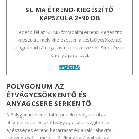
SLIMA ÉTREND-KIEGÉSZÍTŐ
KAPSZULA 2×90 DB
Fedezd fel az SLIMA forradalmi étrend-kiegészítő
kapszulát, mely kifejezetten a testsúlycsökkentő
programod támogatására lett tervezve. Slima Peller
Károly ajánlásával.
VÁSÁRLÁS
POLYGONUM AZ
ÉTVÁGYCSÖKKENTŐ ÉS
ANYAGCSERE SERKENTŐ
A Polygonum kivonatai képesek befolyásolni az
éhségérzetet és az étvágyat, ezáltal segítve az
egészséges étrend betartását és a kalóriabevitel
csökkentését. Emellett jótékony hatással van az