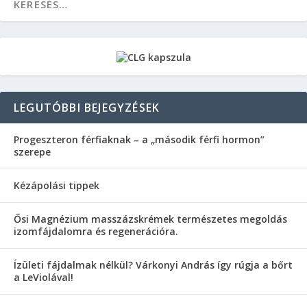
LEGUTÓBBI BEJEGYZÉSEK
Progeszteron férfiaknak – a „második férfi hormon”
szerepe
Kézápolási tippek
Ősi Magnézium masszázskrémek természetes megoldás
izomfájdalomra és regenerációra.
Ízületi fájdalmak nélkül? Várkonyi András így rúgja a bőrt
a LeViolával!