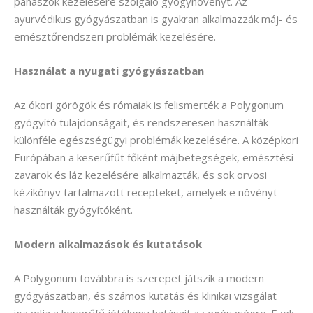
panaszok kezelésére szolgáló gyógynövényt. Az
ayurvédikus gyógyászatban is gyakran alkalmazzák máj- és
emésztőrendszeri problémák kezelésére.
Használat a nyugati gyógyászatban
Az ókori görögök és rómaiak is felismerték a Polygonum
gyógyító tulajdonságait, és rendszeresen használták
különféle egészségügyi problémák kezelésére. A középkori
Európában a keserűfűt főként májbetegségek, emésztési
zavarok és láz kezelésére alkalmazták, és sok orvosi
kézikönyv tartalmazott recepteket, amelyek e növényt
használták gyógyítóként.
Modern alkalmazások és kutatások
A Polygonum továbbra is szerepet játszik a modern
gyógyászatban, és számos kutatás és klinikai vizsgálat