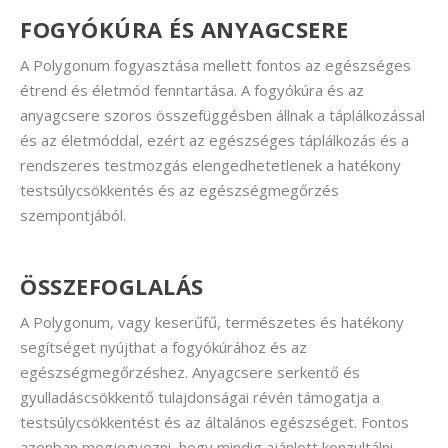
FOGYÓKÚRA ÉS ANYAGCSERE
A Polygonum fogyasztása mellett fontos az egészséges
étrend és életmód fenntartása. A fogyókúra és az
anyagcsere szoros összefüggésben állnak a táplálkozással
és az életmóddal, ezért az egészséges táplálkozás és a
rendszeres testmozgás elengedhetetlenek a hatékony
testsúlycsökkentés és az egészségmegőrzés
szempontjából.
ÖSSZEFOGLALÁS
A Polygonum, vagy keserűfű, természetes és hatékony
segítséget nyújthat a fogyókúrához és az
egészségmegőrzéshez. Anyagcsere serkentő és
gyulladáscsökkentő tulajdonságai révén támogatja a
testsúlycsökkentést és az általános egészséget. Fontos
azonban megjegyezni, hogy mindig ajánlott konzultálni