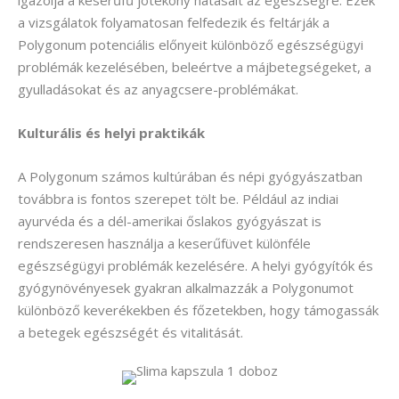
igazolja a keserűfű jótékony hatásait az egészségre. Ezek
a vizsgálatok folyamatosan felfedezik és feltárják a
Polygonum potenciális előnyeit különböző egészségügyi
problémák kezelésében, beleértve a májbetegségeket, a
gyulladásokat és az anyagcsere-problémákat.
Kulturális és helyi praktikák
A Polygonum számos kultúrában és népi gyógyászatban
továbbra is fontos szerepet tölt be. Például az indiai
ayurvéda és a dél-amerikai őslakos gyógyászat is
rendszeresen használja a keserűfüvet különféle
egészségügyi problémák kezelésére. A helyi gyógyítók és
gyógynövényesek gyakran alkalmazzák a Polygonumot
különböző keverékekben és főzetekben, hogy támogassák
a betegek egészségét és vitalitását.