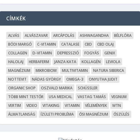
CÍMKÉK
ALVÁS
ALVÁSZAVAR
ARCÁPOLÁS
ASHWAGANDHA
BÉLFLÓRA
BÓDI MARGÓ
C-VITAMIN
CATALASE
CBD
CBD OLAJ
COLLAGEN
D-VITAMIN
DEPRESSZIÓ
FOGYÁS
GENIX
HALOLAJ
HERBAFERM
JANZA KATA
KOLLAGÉN
LEVIOLA
MAGNÉZIUM
MIKROBIOM
MULTIVITAMIN
NATURA SIBERICA
NOTTEVIT
NÁDAS GYÖRGY
OMEGA-3
ONYUTHA JUDIT
ORGANIC SHOP
OSZVALD MARIKA
SCHÜSSLER
TÖBB MINT TESTŐR
USA MEDICAL
VASTAG TAMÁS
VEGNUM
VERTIM
VIDEO
VITAKING
VITAMIN
VÉLEMÉNYEK
WTN
ÁLMATLANSÁG
ÍZÜLETI PROBLÉMA
ŐSI MAGNÉZIUM
ŐSZÜLÉS