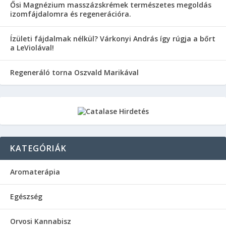
Ősi Magnézium masszázskrémek természetes megoldás
izomfájdalomra és regenerációra.
Ízületi fájdalmak nélkül? Várkonyi András így rúgja a bőrt
a LeViolával!
Regeneráló torna Oszvald Marikával
KATEGÓRIÁK
Aromaterápia
Egészség
Orvosi Kannabisz