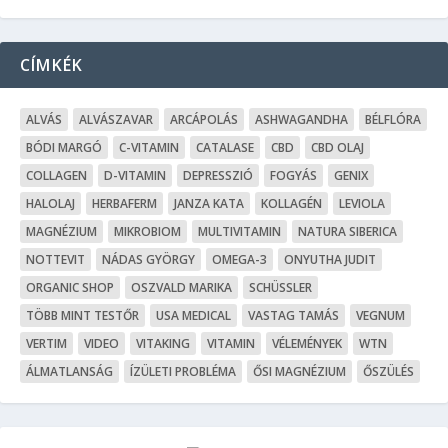
CÍMKÉK
ALVÁS
ALVÁSZAVAR
ARCÁPOLÁS
ASHWAGANDHA
BÉLFLÓRA
BÓDI MARGÓ
C-VITAMIN
CATALASE
CBD
CBD OLAJ
COLLAGEN
D-VITAMIN
DEPRESSZIÓ
FOGYÁS
GENIX
HALOLAJ
HERBAFERM
JANZA KATA
KOLLAGÉN
LEVIOLA
MAGNÉZIUM
MIKROBIOM
MULTIVITAMIN
NATURA SIBERICA
NOTTEVIT
NÁDAS GYÖRGY
OMEGA-3
ONYUTHA JUDIT
ORGANIC SHOP
OSZVALD MARIKA
SCHÜSSLER
TÖBB MINT TESTŐR
USA MEDICAL
VASTAG TAMÁS
VEGNUM
VERTIM
VIDEO
VITAKING
VITAMIN
VÉLEMÉNYEK
WTN
ÁLMATLANSÁG
ÍZÜLETI PROBLÉMA
ŐSI MAGNÉZIUM
ŐSZÜLÉS