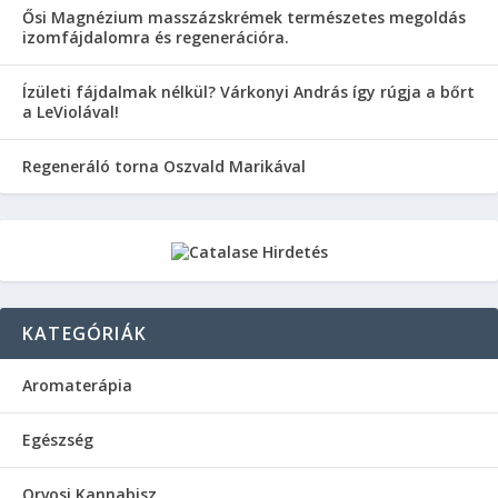
Ősi Magnézium masszázskrémek természetes megoldás
izomfájdalomra és regenerációra.
Ízületi fájdalmak nélkül? Várkonyi András így rúgja a bőrt
a LeViolával!
Regeneráló torna Oszvald Marikával
KATEGÓRIÁK
Aromaterápia
Egészség
Orvosi Kannabisz