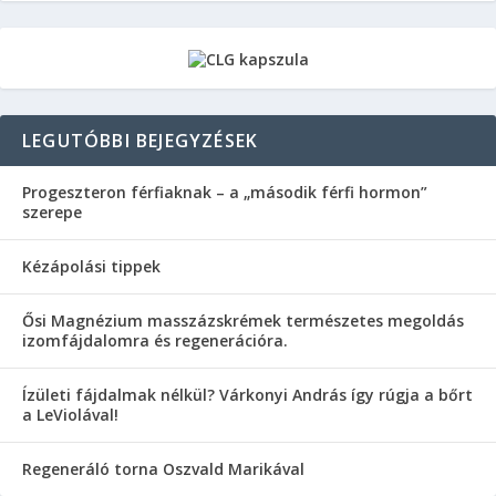
LEGUTÓBBI BEJEGYZÉSEK
Progeszteron férfiaknak – a „második férfi hormon”
szerepe
Kézápolási tippek
Ősi Magnézium masszázskrémek természetes megoldás
izomfájdalomra és regenerációra.
Ízületi fájdalmak nélkül? Várkonyi András így rúgja a bőrt
a LeViolával!
Regeneráló torna Oszvald Marikával