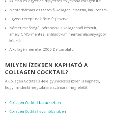
Az első és egyetlen díjnyertes folyékony kollagén ital
Mesterhármas összetevő: kollagén, elasztin, hialuronsav
Egyedi receptúra bőrre fejlesztve
Német minőségű, bőrspecikus kollagénből készült,
amely GMO-mentes, antibiotikum mentes alapanyagból
készült.
A kollagén mérete: 2000 Dalton alatti.
MILYEN ÍZEKBEN KAPHATÓ A
COLLAGEN COCKTAIL?
A Collagen Cocktail 3-féle gyümölcsös ízben is kapható,
hogy mindenki megtalálja a számára megfelelőt:
Collagen Cocktail barack ízben
Collagen Cocktail gyümölcs ízben