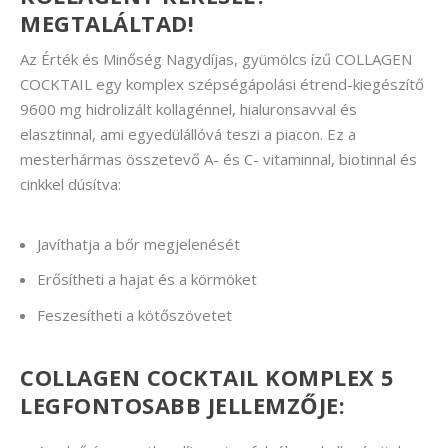
MEGTALÁLTAD!
Az Érték és Minőség Nagydíjas, gyümölcs ízű COLLAGEN
COCKTAIL egy komplex szépségápolási étrend-kiegészítő
9600 mg hidrolizált kollagénnel, hialuronsavval és
elasztinnal, ami egyedülállóvá teszi a piacon. Ez a
mesterhármas összetevő A- és C- vitaminnal, biotinnal és
cinkkel dúsítva:
Javíthatja a bőr megjelenését
Erősítheti a hajat és a körmöket
Feszesítheti a kötőszövetet
COLLAGEN COCKTAIL KOMPLEX 5
LEGFONTOSABB JELLEMZŐJE: