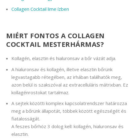
Collagen Cocktail lime ízben
MIÉRT FONTOS A COLLAGEN
COCKTAIL MESTERHÁRMAS?
Kollagén, elasztin és hialuronsav a bőr vázát adja.
A hialuronsav és kollagén, illetve elasztin bőrünk
legvastagabb rétegében, az irhában találhatók meg,
azon belül is szakszóval az extracelluláris mátrixban. Ez
kollagénrostokat tartalmaz.
A sejtek közötti komplex kapcsolatrendszer határozza
meg a bőrünk állapotát, többek között egészségét és
fiatalosságát.
A feszes bőrhöz 3 dolog kell: kollagén, hialuronsav és
elasztin.