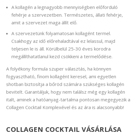
A kollagén a legnagyobb mennyiségben előforduló
fehérje a szervezetben. Természetes, állati fehérje,
amit a szervezet maga állít elő.
A szervezetünk folyamatosan kollagént termel.
Csakhogy az idő előrehaladtával ez lelassul, majd
teljesen le is áll. Körülbelül 25-30 éves korodra
megállíthatatlanul kezd csökkeni a termelődése.
A folyékony formula szuper választás, ha könnyen
fogyasztható, finom kollagént keresel, ami egyetlen
shotban biztosítja a bőröd számára szükséges kollagén
bevitelt. Garantáljuk, hogy nem találsz még egy kollagén
italt, aminek a hatóanyag-tartalma pontosan megegyezik a
Collagen Cocktail Komplexével és az ára is alacsonyabb!
COLLAGEN COCKTAIL VÁSÁRLÁSA