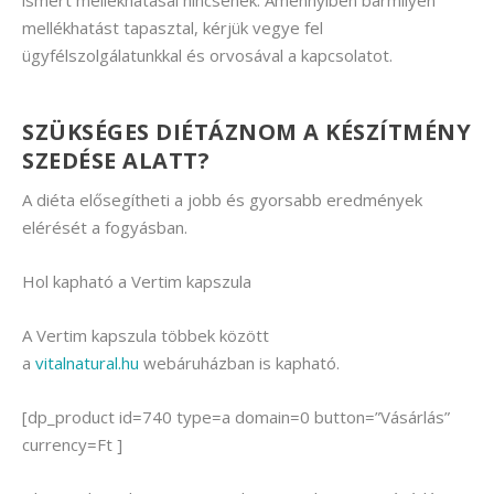
ismert mellékhatásai nincsenek. Amennyiben bármilyen
mellékhatást tapasztal, kérjük vegye fel
ügyfélszolgálatunkkal és orvosával a kapcsolatot.
SZÜKSÉGES DIÉTÁZNOM A KÉSZÍTMÉNY
SZEDÉSE ALATT?
A diéta elősegítheti a jobb és gyorsabb eredmények
elérését a fogyásban.
Hol kapható a Vertim kapszula
A Vertim kapszula többek között
a
vitalnatural.hu
webáruházban is kapható.
[dp_product id=740 type=a domain=0 button=”Vásárlás”
currency=Ft ]