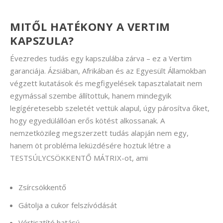
MITŐL HATÉKONY A VERTIM
KAPSZULA?
Évezredes tudás egy kapszulába zárva – ez a Vertim
garanciája. Ázsiában, Afrikában és az Egyesült Államokban
végzett kutatások és megfigyelések tapasztalatait nem
egymással szembe állítottuk, hanem mindegyik
legígéretesebb szeletét vettük alapul, úgy párosítva őket,
hogy egyedülállóan erős kötést alkossanak. A
nemzetközileg megszerzett tudás alapján nem egy,
hanem öt probléma leküzdésére hoztuk létre a
TESTSÚLYCSÖKKENTŐ MÁTRIX-ot, ami
Zsírcsökkentő
Gátolja a cukor felszívódását
Vértisztító hatású