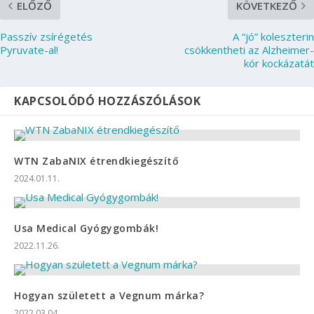
ELŐZŐ
KÖVETKEZŐ
Passzív zsírégetés
A “jó” koleszterin
Pyruvate-al!
csökkentheti az Alzheimer-
kór kockázatát
KAPCSOLÓDÓ HOZZÁSZÓLÁSOK
WTN ZabaNIX étrendkiegészítő
2024.01.11.
Usa Medical Gyógygombák!
2022.11.26.
Hogyan született a Vegnum márka?
2022.03.04.