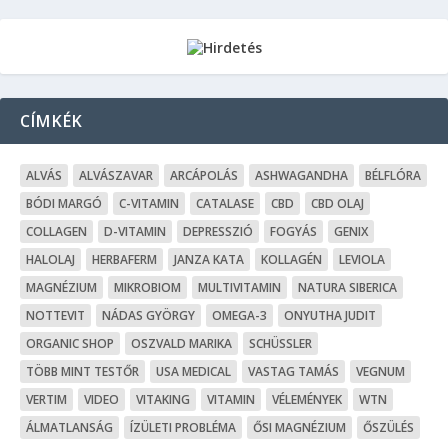
CÍMKÉK
ALVÁS
ALVÁSZAVAR
ARCÁPOLÁS
ASHWAGANDHA
BÉLFLÓRA
BÓDI MARGÓ
C-VITAMIN
CATALASE
CBD
CBD OLAJ
COLLAGEN
D-VITAMIN
DEPRESSZIÓ
FOGYÁS
GENIX
HALOLAJ
HERBAFERM
JANZA KATA
KOLLAGÉN
LEVIOLA
MAGNÉZIUM
MIKROBIOM
MULTIVITAMIN
NATURA SIBERICA
NOTTEVIT
NÁDAS GYÖRGY
OMEGA-3
ONYUTHA JUDIT
ORGANIC SHOP
OSZVALD MARIKA
SCHÜSSLER
TÖBB MINT TESTŐR
USA MEDICAL
VASTAG TAMÁS
VEGNUM
VERTIM
VIDEO
VITAKING
VITAMIN
VÉLEMÉNYEK
WTN
ÁLMATLANSÁG
ÍZÜLETI PROBLÉMA
ŐSI MAGNÉZIUM
ŐSZÜLÉS