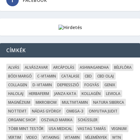
FACEBOOK
CÍMKÉK
ALVÁS
ALVÁSZAVAR
ARCÁPOLÁS
ASHWAGANDHA
BÉLFLÓRA
BÓDI MARGÓ
C-VITAMIN
CATALASE
CBD
CBD OLAJ
COLLAGEN
D-VITAMIN
DEPRESSZIÓ
FOGYÁS
GENIX
HALOLAJ
HERBAFERM
JANZA KATA
KOLLAGÉN
LEVIOLA
MAGNÉZIUM
MIKROBIOM
MULTIVITAMIN
NATURA SIBERICA
NOTTEVIT
NÁDAS GYÖRGY
OMEGA-3
ONYUTHA JUDIT
ORGANIC SHOP
OSZVALD MARIKA
SCHÜSSLER
TÖBB MINT TESTŐR
USA MEDICAL
VASTAG TAMÁS
VEGNUM
VERTIM
VIDEO
VITAKING
VITAMIN
VÉLEMÉNYEK
WTN