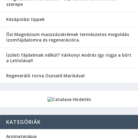
szerepe
Kézápolási tippek
Ősi Magnézium masszázskrémek természetes megoldás
izomfájdalomra és regenerációra.
Ízületi fájdalmak nélkül? Várkonyi András így rúgja a bőrt
a LeViolával!
Regeneráló torna Oszvald Marikával
KATEGÓRIÁK
Aromaterápia