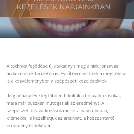
A technika fejlődése új utakat nyit meg a hialuronsavas
arckezelések területén is. Évről évre változik a megítélése
is a közvéleményben a szépészeti kezeléseknek.
Míg néhány éve legtöbben titkolták a beavatkozásokat,
mára már büszkén mutogatják az eredményt. A
szépészeti beavatkozások mellet a napi rutinban,
krémekkel is kezelhetjük az arcunkat, a hosszantartó
eredmény érdekében.