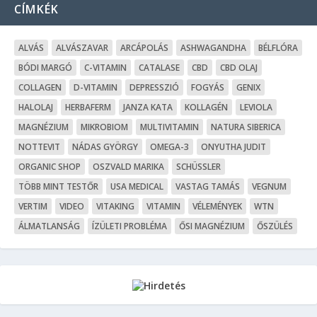
CÍMKÉK
ALVÁS
ALVÁSZAVAR
ARCÁPOLÁS
ASHWAGANDHA
BÉLFLÓRA
BÓDI MARGÓ
C-VITAMIN
CATALASE
CBD
CBD OLAJ
COLLAGEN
D-VITAMIN
DEPRESSZIÓ
FOGYÁS
GENIX
HALOLAJ
HERBAFERM
JANZA KATA
KOLLAGÉN
LEVIOLA
MAGNÉZIUM
MIKROBIOM
MULTIVITAMIN
NATURA SIBERICA
NOTTEVIT
NÁDAS GYÖRGY
OMEGA-3
ONYUTHA JUDIT
ORGANIC SHOP
OSZVALD MARIKA
SCHÜSSLER
TÖBB MINT TESTŐR
USA MEDICAL
VASTAG TAMÁS
VEGNUM
VERTIM
VIDEO
VITAKING
VITAMIN
VÉLEMÉNYEK
WTN
ÁLMATLANSÁG
ÍZÜLETI PROBLÉMA
ŐSI MAGNÉZIUM
ŐSZÜLÉS