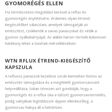
GYOMORÉGÉS ELLEN
Ha természetes megoldást keresel a reflux és
gyomorégés enyhítésére, érdemes olyan étrend-
kiegészítőket választani, amelyek támogatják az
emésztést, csökkentik a savas panaszokat és védik a
gyomor nyálkahártyáját. Az alábbi három termék különösen
hatékony lehet a tünetek mérséklésében:
WTN RFLUX ÉTREND-KIEGÉSZÍTŐ
KAPSZULA
A refluxos panaszok kezelése során kiemelten fontos az
emésztés támogatása és a megfelelő gyomorsavszint
helyreállítása. Sokan tévesen azt gondolják, hogy a
gyomorégés és a reflux oka a túlzott gyomorsavtermelés,
pedig valójában legtöbbször éppen ellenkezőleg, a
gyomorsav hiánya áll a háttérben.