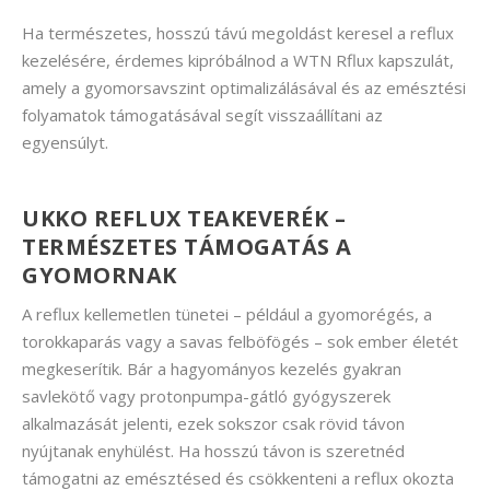
Ha természetes, hosszú távú megoldást keresel a reflux
kezelésére, érdemes kipróbálnod a WTN Rflux kapszulát,
amely a gyomorsavszint optimalizálásával és az emésztési
folyamatok támogatásával segít visszaállítani az
egyensúlyt.
UKKO REFLUX TEAKEVERÉK –
TERMÉSZETES TÁMOGATÁS A
GYOMORNAK
A reflux kellemetlen tünetei – például a gyomorégés, a
torokkaparás vagy a savas felböfögés – sok ember életét
megkeserítik. Bár a hagyományos kezelés gyakran
savlekötő vagy protonpumpa-gátló gyógyszerek
alkalmazását jelenti, ezek sokszor csak rövid távon
nyújtanak enyhülést. Ha hosszú távon is szeretnéd
támogatni az emésztésed és csökkenteni a reflux okozta