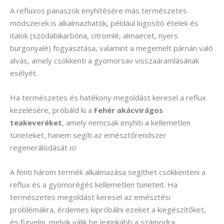
A refluxos panaszok enyhítésére más természetes
módszerek is alkalmazhatók, például lúgosító ételek és
italok (szódabikarbóna, citromlé, almaecet, nyers
burgonyalé) fogyasztása, valamint a megemelt párnán való
alvás, amely csökkenti a gyomorsav visszaáramlásának
esélyét.
Ha természetes és hatékony megoldást keresel a reflux
kezelésére, próbáld ki a
Fehér akácvirágos
teakeveréket
, amely nemcsak enyhíti a kellemetlen
tüneteket, hanem segíti az emésztőrendszer
regenerálódását is!
A fenti három termék alkalmazása segíthet csökkenteni a
reflux és a gyomorégés kellemetlen tüneteit. Ha
természetes megoldást keresel az emésztési
problémákra, érdemes kipróbálni ezeket a kiegészítőket,
és figyelni, melyik válik be leginkább a számodra.