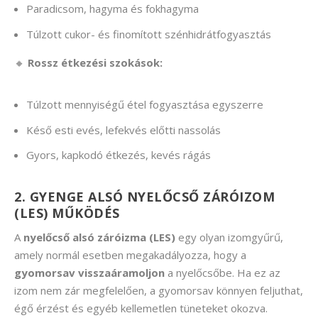
Paradicsom, hagyma és fokhagyma
Túlzott cukor- és finomított szénhidrátfogyasztás
🔸
Rossz étkezési szokások:
Túlzott mennyiségű étel fogyasztása egyszerre
Késő esti evés, lefekvés előtti nassolás
Gyors, kapkodó étkezés, kevés rágás
2. GYENGE ALSÓ NYELŐCSŐ ZÁRÓIZOM
(LES) MŰKÖDÉS
A
nyelőcső alsó záróizma (LES)
egy olyan izomgyűrű,
amely normál esetben megakadályozza, hogy a
gyomorsav visszaáramoljon
a nyelőcsőbe. Ha ez az
izom nem zár megfelelően, a gyomorsav könnyen feljuthat,
égő érzést és egyéb kellemetlen tüneteket okozva.