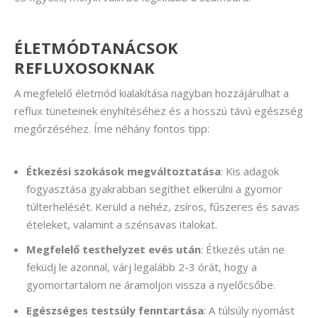
ÉLETMÓDTANÁCSOK
REFLUXOSOKNAK
A megfelelő életmód kialakítása nagyban hozzájárulhat a
reflux tüneteinek enyhítéséhez és a hosszú távú egészség
megőrzéséhez. Íme néhány fontos tipp:
Étkezési szokások megváltoztatása
: Kis adagok
fogyasztása gyakrabban segíthet elkerülni a gyomor
túlterhelését. Kerüld a nehéz, zsíros, fűszeres és savas
ételeket, valamint a szénsavas italokat.
Megfelelő testhelyzet evés után
: Étkezés után ne
feküdj le azonnal, várj legalább 2-3 órát, hogy a
gyomortartalom ne áramoljon vissza a nyelőcsőbe.
Egészséges testsúly fenntartása
: A túlsúly nyomást