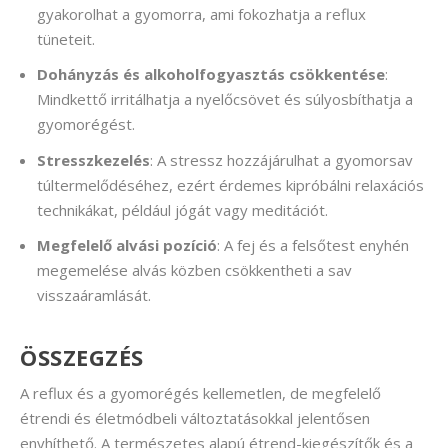
gyakorolhat a gyomorra, ami fokozhatja a reflux
tüneteit.
Dohányzás és alkoholfogyasztás csökkentése
:
Mindkettő irritálhatja a nyelőcsövet és súlyosbíthatja a
gyomorégést.
Stresszkezelés
: A stressz hozzájárulhat a gyomorsav
túltermelődéséhez, ezért érdemes kipróbálni relaxációs
technikákat, például jógát vagy meditációt.
Megfelelő alvási pozíció
: A fej és a felsőtest enyhén
megemelése alvás közben csökkentheti a sav
visszaáramlását.
ÖSSZEGZÉS
A reflux és a gyomorégés kellemetlen, de megfelelő
étrendi és életmódbeli változtatásokkal jelentősen
enyhíthető. A természetes alapú étrend-kiegészítők és a