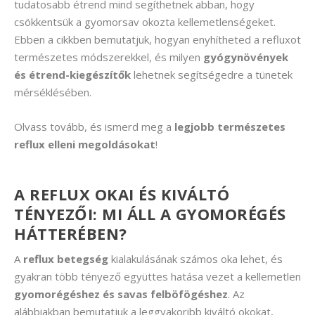
tudatosabb étrend mind segíthetnek abban, hogy
csökkentsük a gyomorsav okozta kellemetlenségeket.
Ebben a cikkben bemutatjuk, hogyan enyhítheted a refluxot
természetes módszerekkel, és milyen
gyógynövények
és étrend-kiegészítők
lehetnek segítségedre a tünetek
mérséklésében.
Olvass tovább, és ismerd meg a
legjobb természetes
reflux elleni megoldásokat
!
A REFLUX OKAI ÉS KIVÁLTÓ
TÉNYEZŐI: MI ÁLL A GYOMORÉGÉS
HÁTTERÉBEN?
A
reflux betegség
kialakulásának számos oka lehet, és
gyakran több tényező együttes hatása vezet a kellemetlen
gyomorégéshez és savas felböfögéshez
. Az
alábbiakban bemutatjuk a leggyakoribb kiváltó okokat,