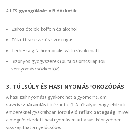
A
LES gyengülését előidézhetik
:
Zsíros ételek, koffein és alkohol
Túlzott stressz és szorongás
Terhesség (a hormonális változások miatt)
Bizonyos gyógyszerek (pl. fájdalomcsillapítók,
vérnyomáscsökkentők)
3. TÚLSÚLY ÉS HASI NYOMÁSFOKOZÓDÁS
A hasi zsír nyomást gyakorolhat a gyomorra, ami
savvisszaáramlást
idézhet elő. A túlsúlyos vagy elhízott
embereknél gyakrabban fordul elő
reflux betegség
, mivel
a megnövekedett hasi nyomás miatt a sav könnyebben
visszajuthat a nyelőcsőbe.