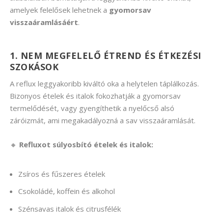
amelyek felelősek lehetnek a
gyomorsav
visszaáramlásáért
.
1. NEM MEGFELELŐ ÉTREND ÉS ÉTKEZÉSI
SZOKÁSOK
A reflux leggyakoribb kiváltó oka a helytelen táplálkozás.
Bizonyos ételek és italok fokozhatják a gyomorsav
termelődését, vagy gyengíthetik a nyelőcső alsó
záróizmát, ami megakadályozná a sav visszaáramlását.
🔸
Refluxot súlyosbító ételek és italok:
Zsíros és fűszeres ételek
Csokoládé, koffein és alkohol
Szénsavas italok és citrusfélék