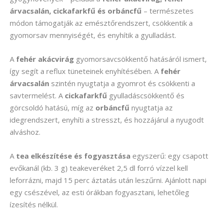
árvacsalán, cickafarkfű és orbáncfű
– természetes
módon támogatják az emésztőrendszert, csökkentik a
gyomorsav mennyiségét, és enyhítik a gyulladást.
A
fehér akácvirág
gyomorsavcsökkentő hatásáról ismert,
így segít a reflux tüneteinek enyhítésében. A
fehér
árvacsalán
szintén nyugtatja a gyomrot és csökkenti a
savtermelést. A
cickafarkfű
gyulladáscsökkentő és
görcsoldó hatású, míg az
orbáncfű
nyugtatja az
idegrendszert, enyhíti a stresszt, és hozzájárul a nyugodt
alváshoz.
A
tea elkészítése és fogyasztása
egyszerű: egy csapott
evőkanál (kb. 3 g) teakeveréket 2,5 dl forró vízzel kell
leforrázni, majd 15 perc áztatás után leszűrni. Ajánlott napi
egy csészével, az esti órákban fogyasztani, lehetőleg
ízesítés nélkül.