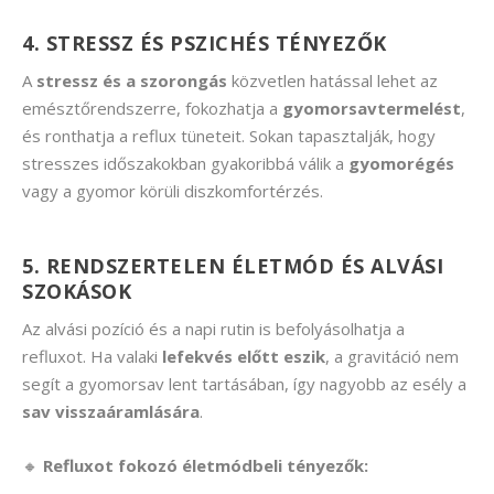
4. STRESSZ ÉS PSZICHÉS TÉNYEZŐK
A
stressz és a szorongás
közvetlen hatással lehet az
emésztőrendszerre, fokozhatja a
gyomorsavtermelést
,
és ronthatja a reflux tüneteit. Sokan tapasztalják, hogy
stresszes időszakokban gyakoribbá válik a
gyomorégés
vagy a gyomor körüli diszkomfortérzés.
5. RENDSZERTELEN ÉLETMÓD ÉS ALVÁSI
SZOKÁSOK
Az alvási pozíció és a napi rutin is befolyásolhatja a
refluxot. Ha valaki
lefekvés előtt eszik
, a gravitáció nem
segít a gyomorsav lent tartásában, így nagyobb az esély a
sav visszaáramlására
.
🔸
Refluxot fokozó életmódbeli tényezők: