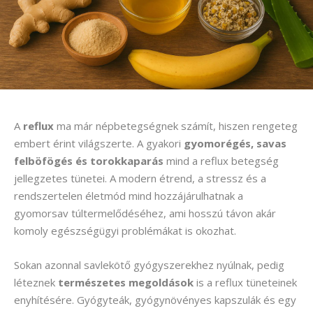
A
reflux
ma már népbetegségnek számít, hiszen rengeteg
embert érint világszerte. A gyakori
gyomorégés, savas
felböfögés és torokkaparás
mind a reflux betegség
jellegzetes tünetei. A modern étrend, a stressz és a
rendszertelen életmód mind hozzájárulhatnak a
gyomorsav túltermelődéséhez, ami hosszú távon akár
komoly egészségügyi problémákat is okozhat.
Sokan azonnal savlekötő gyógyszerekhez nyúlnak, pedig
léteznek
természetes megoldások
is a reflux tüneteinek
enyhítésére. Gyógyteák, gyógynövényes kapszulák és egy