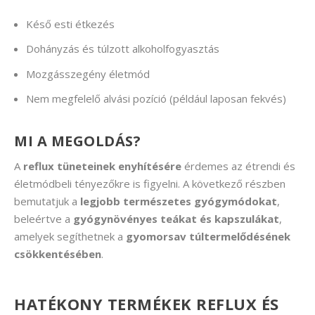
Késő esti étkezés
Dohányzás és túlzott alkoholfogyasztás
Mozgásszegény életmód
Nem megfelelő alvási pozíció (például laposan fekvés)
MI A MEGOLDÁS?
A
reflux tüneteinek enyhítésére
érdemes az étrendi és
életmódbeli tényezőkre is figyelni. A következő részben
bemutatjuk a
legjobb természetes gyógymódokat
,
beleértve a
gyógynövényes teákat és kapszulákat
,
amelyek segíthetnek a
gyomorsav túltermelődésének
csökkentésében
.
HATÉKONY TERMÉKEK REFLUX ÉS