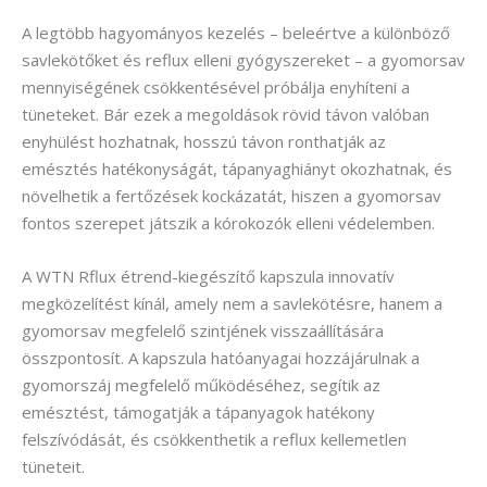
A legtöbb hagyományos kezelés – beleértve a különböző
savlekötőket és reflux elleni gyógyszereket – a gyomorsav
mennyiségének csökkentésével próbálja enyhíteni a
tüneteket. Bár ezek a megoldások rövid távon valóban
enyhülést hozhatnak, hosszú távon ronthatják az
emésztés hatékonyságát, tápanyaghiányt okozhatnak, és
növelhetik a fertőzések kockázatát, hiszen a gyomorsav
fontos szerepet játszik a kórokozók elleni védelemben.
A WTN Rflux étrend-kiegészítő kapszula innovatív
megközelítést kínál, amely nem a savlekötésre, hanem a
gyomorsav megfelelő szintjének visszaállítására
összpontosít. A kapszula hatóanyagai hozzájárulnak a
gyomorszáj megfelelő működéséhez, segítik az
emésztést, támogatják a tápanyagok hatékony
felszívódását, és csökkenthetik a reflux kellemetlen
tüneteit.