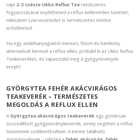
napi
2-3 csésze Ukko Reflux Tea
rendszeres
fogyasztásával enyhítheted a reflux kellemetlen tüneteit,
miközben szervezetedet is természetes módon
erősítheted.
Ha egy adalékanyagoktól mentes, finom és hatékony
alternatívát keresel a reflux ellen, próbáld ki az Ukko Reflux
Teakeveréket, és tapasztald meg a gyógynövények
erejét!
GYÖRGYTEA FEHÉR AKÁCVIRÁGOS
TEAKEVERÉK – TERMÉSZETES
MEGOLDÁS A REFLUX ELLEN
A
Györgytea akácvirágos teakeverék
egy gondosan
összeállított gyógynövénykeverék, amely segíthet a reflux
tüneteinek csökkentésében. A benne található
gyógynövények – például a
fehér akácvirág, fehér