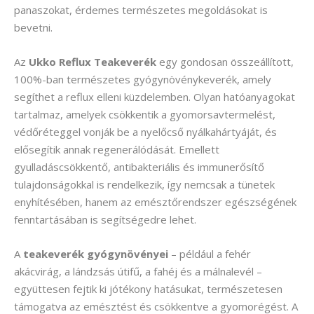
panaszokat, érdemes természetes megoldásokat is
bevetni.
Az
Ukko Reflux Teakeverék
egy gondosan összeállított,
100%-ban természetes gyógynövénykeverék, amely
segíthet a reflux elleni küzdelemben. Olyan hatóanyagokat
tartalmaz, amelyek csökkentik a gyomorsavtermelést,
védőréteggel vonják be a nyelőcső nyálkahártyáját, és
elősegítik annak regenerálódását. Emellett
gyulladáscsökkentő, antibakteriális és immunerősítő
tulajdonságokkal is rendelkezik, így nemcsak a tünetek
enyhítésében, hanem az emésztőrendszer egészségének
fenntartásában is segítségedre lehet.
A
teakeverék gyógynövényei
– például a fehér
akácvirág, a lándzsás útifű, a fahéj és a málnalevél –
együttesen fejtik ki jótékony hatásukat, természetesen
támogatva az emésztést és csökkentve a gyomorégést. A