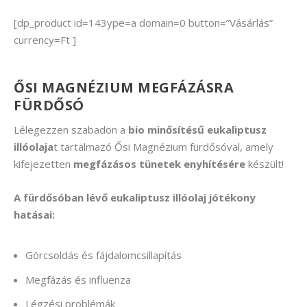
[dp_product id=143ype=a domain=0 button=”Vásárlás”
currency=Ft ]
ŐSI MAGNÉZIUM MEGFÁZÁSRA
FÜRDŐSÓ
Lélegezzen szabadon a
bio minősítésű eukaliptusz
illóolaja
t tartalmazó Ősi Magnézium fürdősóval, amely
kifejezetten
megfázásos tünetek enyhítésére
készült!
A fürdősóban lévő eukaliptusz illóolaj jótékony
hatásai:
Görcsoldás és fájdalomcsillapítás
Megfázás és influenza
Légzési problémák