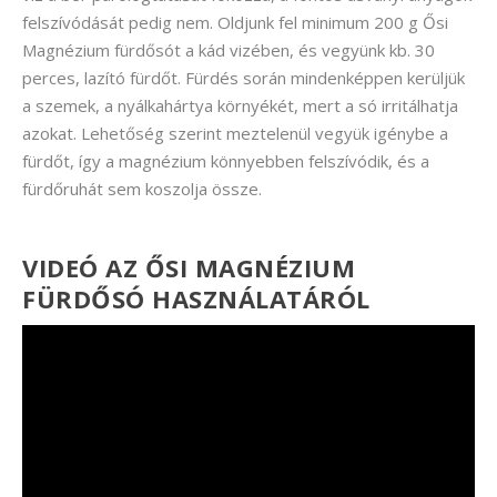
felszívódását pedig nem. Oldjunk fel minimum 200 g Ősi
Magnézium fürdősót a kád vizében, és vegyünk kb. 30
perces, lazító fürdőt. Fürdés során mindenképpen kerüljük
a szemek, a nyálkahártya környékét, mert a só irritálhatja
azokat. Lehetőség szerint meztelenül vegyük igénybe a
fürdőt, így a magnézium könnyebben felszívódik, és a
fürdőruhát sem koszolja össze.
VIDEÓ AZ ŐSI MAGNÉZIUM
FÜRDŐSÓ HASZNÁLATÁRÓL