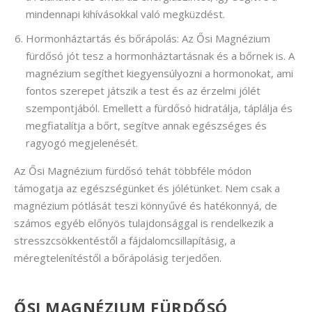
mindennapi kihívásokkal való megküzdést.
Hormonháztartás és bőrápolás: Az Ősi Magnézium
fürdősó jót tesz a hormonháztartásnak és a bőrnek is. A
magnézium segíthet kiegyensúlyozni a hormonokat, ami
fontos szerepet játszik a test és az érzelmi jólét
szempontjából. Emellett a fürdősó hidratálja, táplálja és
megfiatalítja a bőrt, segítve annak egészséges és
ragyogó megjelenését.
Az Ősi Magnézium fürdősó tehát többféle módon
támogatja az egészségünket és jólétünket. Nem csak a
magnézium pótlását teszi könnyűvé és hatékonnyá, de
számos egyéb előnyös tulajdonsággal is rendelkezik a
stresszcsökkentéstől a fájdalomcsillapításig, a
méregtelenítéstől a bőrápolásig terjedően.
ŐSI MAGNÉZIUM FÜRDŐSÓ