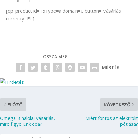
[dp_product id=151ype=a domain=0 button=”Vásárlás”
currency=Ft ]
OSSZA MEG:
MÉRTÉK:
ELŐZŐ
KÖVETKEZŐ
Omega-3 halolaj vásárlás,
Miért fontos az elektrolit
mire figyeljünk oda?
pótlása?