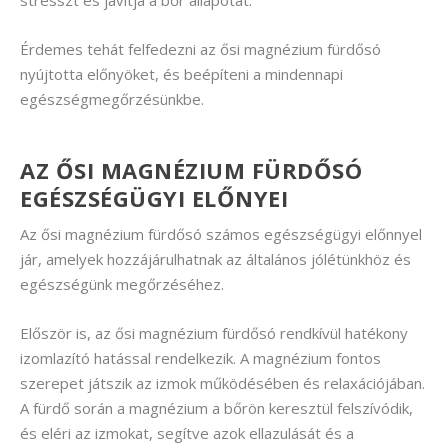
stresszt és javítja a bőr állapotát.
Érdemes tehát felfedezni az ősi magnézium fürdősó
nyújtotta előnyöket, és beépíteni a mindennapi
egészségmegőrzésünkbe.
AZ ŐSI MAGNÉZIUM FÜRDŐSÓ
EGÉSZSÉGÜGYI ELŐNYEI
Az ősi magnézium fürdősó számos egészségügyi előnnyel
jár, amelyek hozzájárulhatnak az általános jólétünkhöz és
egészségünk megőrzéséhez.
Először is, az ősi magnézium fürdősó rendkívül hatékony
izomlazító hatással rendelkezik. A magnézium fontos
szerepet játszik az izmok működésében és relaxációjában.
A fürdő során a magnézium a bőrön keresztül felszívódik,
és eléri az izmokat, segítve azok ellazulását és a