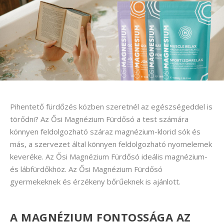
Pihentető fürdőzés közben szeretnél az egészségeddel is
törődni? Az Ősi Magnézium Fürdősó a test számára
könnyen feldolgozható száraz magnézium-klorid sók és
más, a szervezet által könnyen feldolgozható nyomelemek
keveréke. Az Ősi Magnézium Fürdősó ideális magnézium-
és lábfürdőkhöz. Az Ősi Magnézium Fürdősó
gyermekeknek és érzékeny bőrűeknek is ajánlott.
A MAGNÉZIUM FONTOSSÁGA AZ