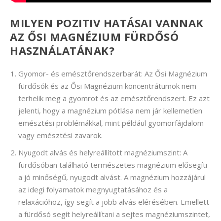
MILYEN POZITIV HATÁSAI VANNAK
AZ ŐSI MAGNÉZIUM FÜRDŐSÓ
HASZNÁLATÁNAK?
Gyomor- és emésztőrendszerbarát: Az Ősi Magnézium
fürdősók és az Ősi Magnézium koncentrátumok nem
terhelik meg a gyomrot és az emésztőrendszert. Ez azt
jelenti, hogy a magnézium pótlása nem jár kellemetlen
emésztési problémákkal, mint például gyomorfájdalom
vagy emésztési zavarok.
Nyugodt alvás és helyreállított magnéziumszint: A
fürdősóban található természetes magnézium elősegíti
a jó minőségű, nyugodt alvást. A magnézium hozzájárul
az idegi folyamatok megnyugtatásához és a
relaxációhoz, így segít a jobb alvás elérésében. Emellett
a fürdősó segít helyreállítani a sejtes magnéziumszintet,