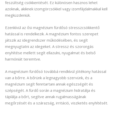
feszültség csökkentését. Ez különösen hasznos lehet
azoknak, akiknek izomgörcsökkel vagy izomfájdalmakkal kell
megküzdeniük.
Ezenkívül az ősi magnézium fürdősó stresszcsökkentő
hatással is rendelkezik. A magnézium fontos szerepet
játszik az idegrendszer működésében, és segít
megnyugtatni az idegeket. A stressz és szorongás
enyhítése mellett segít ellazulni, nyugalmat és belső
harmóniát teremtve.
A magnézium fürdősó továbbá rendkívül jótékony hatással
van a bőrre. A bőrünk a legnagyobb szervünk, és a
magnézium segít fenntartani annak egészségét és
szépségét. A fürdő során a magnézium hidratálja és
táplálja a bőrt, segítve annak rugalmasságának
megőrzését és a szárazság, irritáció, viszketés enyhítését.