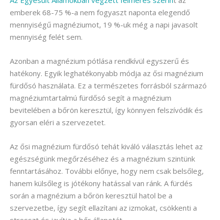
Az Egyesült Államokban végzett felmérés szerin
t az
emberek 68-75 %-a nem fogyaszt naponta elegendő
mennyiségű magnéziumot, 19 %-uk még a napi javasolt
mennyiség felét sem.
Azonban a magnézium pótlása rendkívül egyszerű és
hatékony. Egyik leghatékonyabb módja az ősi magnézium
fürdősó használata. Ez a természetes forrásból származó
magnéziumtartalmú fürdősó segít a magnézium
bevitelében a bőrön keresztül, így könnyen felszívódik és
gyorsan eléri a szervezetet.
Az ősi magnézium fürdősó tehát kiváló választás lehet az
egészségünk megőrzéséhez és a magnézium szintünk
fenntartásához. További előnye, hogy nem csak belsőleg,
hanem külsőleg is jótékony hatással van ránk. A fürdés
során a magnézium a bőrön keresztül hatol be a
szervezetbe, így segít ellazítani az izmokat, csökkenti a