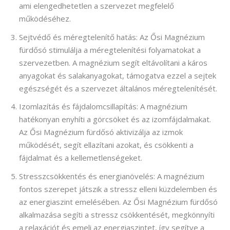
ami elengedhetetlen a szervezet megfelelő
működéséhez.
Sejtvédő és méregtelenítő hatás: Az Ősi Magnézium
fürdősó stimulálja a méregtelenítési folyamatokat a
szervezetben. A magnézium segít eltávolítani a káros
anyagokat és salakanyagokat, támogatva ezzel a sejtek
egészségét és a szervezet általános méregtelenítését.
Izomlazítás és fájdalomcsillapítás: A magnézium
hatékonyan enyhíti a görcsöket és az izomfájdalmakat.
Az Ősi Magnézium fürdősó aktivizálja az izmok
működését, segít ellazítani azokat, és csökkenti a
fájdalmat és a kellemetlenségeket.
Stresszcsökkentés és energianövelés: A magnézium
fontos szerepet játszik a stressz elleni küzdelemben és
az energiaszint emelésében. Az Ősi Magnézium fürdősó
alkalmazása segíti a stressz csökkentését, megkönnyíti
a relaxációt és emeli az energiaszintet, így segítve a