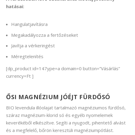
hatásai:
Hangulatjavításra
Megakadályozza a fertőzéseket
Javítja a vérkeringést
Méregtelenítés
[dp_product id=147ype=a domain=0 button=”Vásárlás”
currency=Ft ]
ŐSI MAGNÉZIUM JÓÉJT FÜRDŐSÓ
BIO levendula illóolajat tartalmazó magnéziumos fürdősó,
száraz magnézium-klorid só és egyéb nyomelemek
keverékéből elkészítve. Segíti a nyugodt, pihentető alvást
és a megfelelő, bőrön keresztüli magnéziumpótlást.