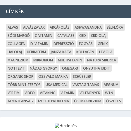
CÍMKÉK
ALVÁS
ALVÁSZAVAR
ARCÁPOLÁS
ASHWAGANDHA
BÉLFLÓRA
BÓDI MARGÓ
C-VITAMIN
CATALASE
CBD
CBD OLAJ
COLLAGEN
D-VITAMIN
DEPRESSZIÓ
FOGYÁS
GENIX
HALOLAJ
HERBAFERM
JANZA KATA
KOLLAGÉN
LEVIOLA
MAGNÉZIUM
MIKROBIOM
MULTIVITAMIN
NATURA SIBERICA
NOTTEVIT
NÁDAS GYÖRGY
OMEGA-3
ONYUTHA JUDIT
ORGANIC SHOP
OSZVALD MARIKA
SCHÜSSLER
TÖBB MINT TESTŐR
USA MEDICAL
VASTAG TAMÁS
VEGNUM
VERTIM
VIDEO
VITAKING
VITAMIN
VÉLEMÉNYEK
WTN
ÁLMATLANSÁG
ÍZÜLETI PROBLÉMA
ŐSI MAGNÉZIUM
ŐSZÜLÉS