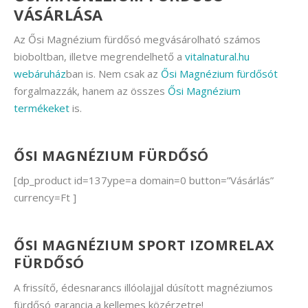
VÁSÁRLÁSA
Az Ősi Magnézium fürdősó megvásárolható számos
bioboltban, illetve megrendelhető a
vitalnatural.hu
webáruház
ban is. Nem csak az
Ősi Magnézium fürdősót
forgalmazzák, hanem az összes
Ősi Magnézium
termékeket
is.
ŐSI MAGNÉZIUM FÜRDŐSÓ
[dp_product id=137ype=a domain=0 button=”Vásárlás”
currency=Ft ]
ŐSI MAGNÉZIUM SPORT IZOMRELAX
FÜRDŐSÓ
A frissítő, édesnarancs illóolajjal dúsított magnéziumos
fürdősó garancia a kellemes közérzetre!