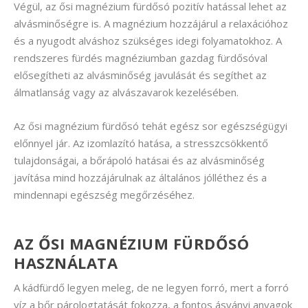
Végül, az ősi magnézium fürdősó pozitív hatással lehet az
alvásminőségre is. A magnézium hozzájárul a relaxációhoz
és a nyugodt alváshoz szükséges idegi folyamatokhoz. A
rendszeres fürdés magnéziumban gazdag fürdősóval
elősegítheti az alvásminőség javulását és segíthet az
álmatlanság vagy az alvászavarok kezelésében.
Az ősi magnézium fürdősó tehát egész sor egészségügyi
előnnyel jár. Az izomlazító hatása, a stresszcsökkentő
tulajdonságai, a bőrápoló hatásai és az alvásminőség
javítása mind hozzájárulnak az általános jólléthez és a
mindennapi egészség megőrzéséhez.
AZ ŐSI MAGNÉZIUM FÜRDŐSÓ
HASZNÁLATA
A kádfürdő legyen meleg, de ne legyen forró, mert a forró
víz a bőr párologtatását fokozza, a fontos ásványi anyagok