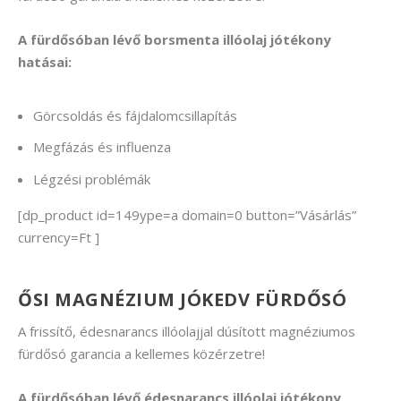
A fürdősóban lévő borsmenta illóolaj jótékony
hatásai:
Görcsoldás és fájdalomcsillapítás
Megfázás és influenza
Légzési problémák
[dp_product id=149ype=a domain=0 button=”Vásárlás”
currency=Ft ]
ŐSI MAGNÉZIUM JÓKEDV FÜRDŐSÓ
A frissítő, édesnarancs illóolajjal dúsított magnéziumos
fürdősó garancia a kellemes közérzetre!
A fürdősóban lévő édesnarancs illóolaj jótékony