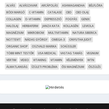
ALVÁS
ALVÁSZAVAR
ARCÁPOLÁS
ASHWAGANDHA
BÉLFLÓRA
BÓDI MARGÓ
C-VITAMIN
CATALASE
CBD
CBD OLAJ
COLLAGEN
D-VITAMIN
DEPRESSZIÓ
FOGYÁS
GENIX
HALOLAJ
HERBAFERM
JANZA KATA
KOLLAGÉN
LEVIOLA
MAGNÉZIUM
MIKROBIOM
MULTIVITAMIN
NATURA SIBERICA
NOTTEVIT
NÁDAS GYÖRGY
OMEGA-3
ONYUTHA JUDIT
ORGANIC SHOP
OSZVALD MARIKA
SCHÜSSLER
TÖBB MINT TESTŐR
USA MEDICAL
VASTAG TAMÁS
VEGNUM
VERTIM
VIDEO
VITAKING
VITAMIN
VÉLEMÉNYEK
WTN
ÁLMATLANSÁG
ÍZÜLETI PROBLÉMA
ŐSI MAGNÉZIUM
ŐSZÜLÉS