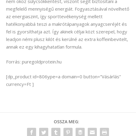
nem okoz súlycsökkentést, viszont segít biztosítani a
megfelelő mennyiségű energiát. Fogyasztásával növelhető
az energiaszint, így sporttevékenység mellett
hatékonyabbá teszi a makrótápanyagok anyagcseréjét és
fel is gyorsíthatja azt. Így akinek céljai közt szerepel, hogy
leadjon némi plusz kilót és kerülné az extra koffeinbevitelt,
annak ez egy kihagyhatatlan formula.
Forrás: puregoldprotein.hu
[dp_product id=806ype=a domain=0 button=”Vásárlás”
currency=Ft ]
OSSZA MEG: