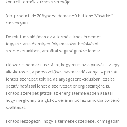
kontroll termék kulcsösszetevője.
[dp_product id=708ype=a domain=0 button=”Vásárlás”
currency=Ft ]
De mit tud valójában ez a termék, kinek érdemes
fogyasztania és milyen folyamatokat befolyásol
szervezetünkben, ami által segítségünkre lehet?
Először is nem árt tisztázni, hogy mi is az a piruvát. Ez egy
alfa-ketosav, a pirosszőlősav savmaradék-ionja. A piruvát
fontos szerepet tölt be az anyagcsere-ciklusban, ezáltal
pozitív hatással lehet a szervezet energiaszintjére is.
Fontos szerepet játszik az energiatermelésben azáltal,
hogy megkönnyíti a glükóz véráramból az izmokba történő
szállítását.
Fontos leszögezni, hogy a termékek szedése, önmagában