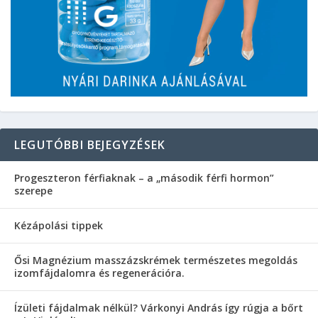
LEGUTÓBBI BEJEGYZÉSEK
Progeszteron férfiaknak – a „második férfi hormon”
szerepe
Kézápolási tippek
Ősi Magnézium masszázskrémek természetes megoldás
izomfájdalomra és regenerációra.
Ízületi fájdalmak nélkül? Várkonyi András így rúgja a bőrt