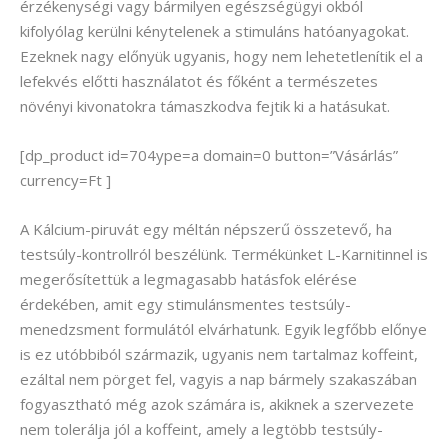
érzékenységi vagy bármilyen egészségügyi okból
kifolyólag kerülni kénytelenek a stimuláns hatóanyagokat.
Ezeknek nagy előnyük ugyanis, hogy nem lehetetlenítik el a
lefekvés előtti használatot és főként a természetes
növényi kivonatokra támaszkodva fejtik ki a hatásukat.
[dp_product id=704ype=a domain=0 button=”Vásárlás”
currency=Ft ]
A Kálcium-piruvát egy méltán népszerű összetevő, ha
testsúly-kontrollról beszélünk. Termékünket L-Karnitinnel is
megerősítettük a legmagasabb hatásfok elérése
érdekében, amit egy stimulánsmentes testsúly-
menedzsment formulától elvárhatunk. Egyik legfőbb előnye
is ez utóbbiból származik, ugyanis nem tartalmaz koffeint,
ezáltal nem pörget fel, vagyis a nap bármely szakaszában
fogyasztható még azok számára is, akiknek a szervezete
nem tolerálja jól a koffeint, amely a legtöbb testsúly-