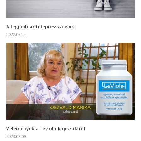
A legjobb antidepresszánsok
2022.07.25.
Vélemények a Leviola kapszuláról
2023.08.09.