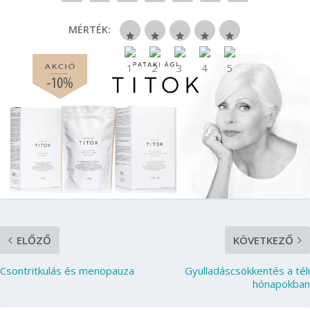
MÉRTÉK:
ELŐZŐ
KÖVETKEZŐ
Csontritkulás és menopauza
Gyulladáscsökkentés a téli
hónapokban