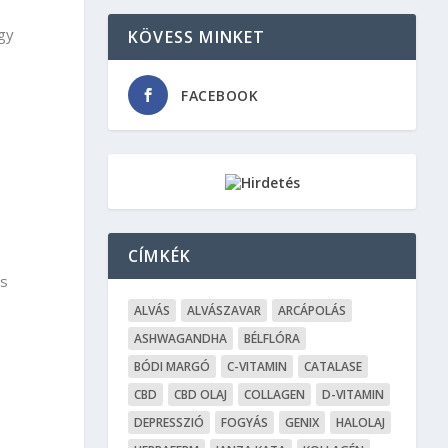
agy
KÖVESS MINKET
FACEBOOK
CÍMKÉK
es
ALVÁS
ALVÁSZAVAR
ARCÁPOLÁS
ASHWAGANDHA
BÉLFLÓRA
BÓDI MARGÓ
C-VITAMIN
CATALASE
CBD
CBD OLAJ
COLLAGEN
D-VITAMIN
DEPRESSZIÓ
FOGYÁS
GENIX
HALOLAJ