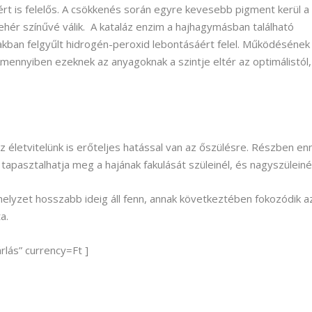
ért is felelős. A csökkenés során egyre kevesebb pigment kerül a
ehér színűvé válik. A kataláz enzim a hajhagymásban található
kban felgyűlt hidrogén-peroxid lebontásáért felel. Működésének
mennyiben ezeknek az anyagoknak a szintje eltér az optimálistól,
az életvitelünk is erőteljes hatással van az őszülésre. Részben en
tapasztalhatja meg a hajának fakulását szüleinél, és nagyszüleinél
helyzet hosszabb ideig áll fenn, annak következtében fokozódik a
a.
lás” currency=Ft ]