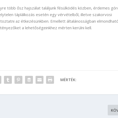
gyre több ősz hajszálat találjunk fésülködés közben, érdemes gór
helytelen táplálkozás esetén egy vérvételből, illetve szakorvosi
ltoztatni az étkezésünkben. Emellett általánosságban elmondható
tényezőket a lehetőségeinkhez mérten kerülni kell.
MÉRTÉK:
KÖ