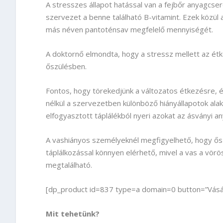
A stresszes állapot hatással van a fejbőr anyagcseré
szervezet a benne található B-vitamint. Ezek közül
más néven pantoténsav megfelelő mennyiségét.
A doktornő elmondta, hogy a stressz mellett az ét
őszülésben.
Fontos, hogy törekedjünk a változatos étkezésre, 
nélkül a szervezetben különböző hiányállapotok alakul
elfogyasztott táplálékból nyeri azokat az ásványi a
A vashiányos személyeknél megfigyelhető, hogy ősz
táplálkozással könnyen elérhető, mivel a vas a vö
megtalálható.
[dp_product id=837 type=a domain=0 button=”Vásár
Mit tehetünk?