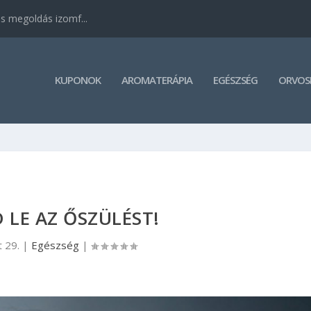
 megoldás izomf...
KUPONOK
AROMATERÁPIA
EGÉSZSÉG
ORVOSI
D LE AZ ŐSZÜLÉST!
 29.
|
Egészség
|