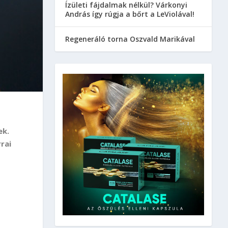
Ízületi fájdalmak nélkül? Várkonyi
András így rúgja a bőrt a LeViolával!
Regeneráló torna Oszvald Marikával
ek.
rrai