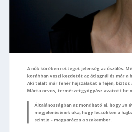
A nők körében retteget jelenség az őszülés. M
korábban veszi kezdetét az átlagnál és már a 
Aki talált már fehér hajszálakat a fején, biztos 
Márta orvos, természetgyógyász avatott be m
Általánosságban az mondható el, hogy 30 éve
megjelenésének oka, hogy lecsökken a hajba
szintje – magyarázza a szakember.