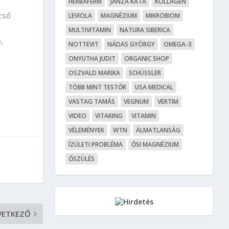
HERBAFERM
JANZA KATA
KOLLAGÉN
cső
LEVIOLA
MAGNÉZIUM
MIKROBIOM
MULTIVITAMIN
NATURA SIBERICA
,
NOTTEVIT
NÁDAS GYÖRGY
OMEGA-3
ONYUTHA JUDIT
ORGANIC SHOP
OSZVALD MARIKA
SCHÜSSLER
TÖBB MINT TESTŐR
USA MEDICAL
VASTAG TAMÁS
VEGNUM
VERTIM
VIDEO
VITAKING
VITAMIN
VÉLEMÉNYEK
WTN
ÁLMATLANSÁG
ÍZÜLETI PROBLÉMA
ŐSI MAGNÉZIUM
ŐSZÜLÉS
VETKEZŐ