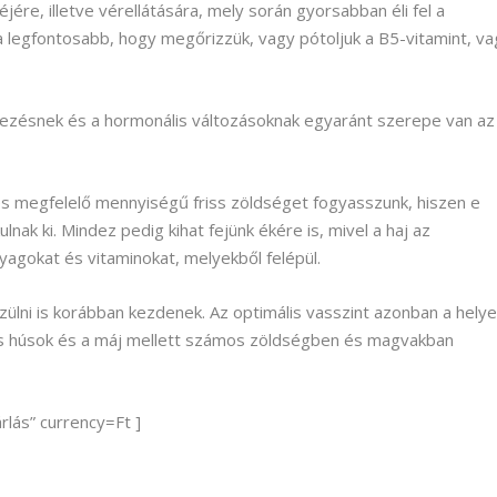
jére, illetve vérellátására, mely során gyorsabban éli fel a
 a legfontosabb, hogy megőrizzük, vagy pótoljuk a B5-vitamint, v
kezésnek és a hormonális változásoknak egyaránt szerepe van az
és megfelelő mennyiségű friss zöldséget fogyasszunk, hiszen e
nak ki. Mindez pedig kihat fejünk ékére is, mivel a haj az
nyagokat és vitaminokat, melyekből felépül.
ülni is korábban kezdenek. Az optimális vasszint azonban a hely
rös húsok és a máj mellett számos zöldségben és magvakban
lás” currency=Ft ]