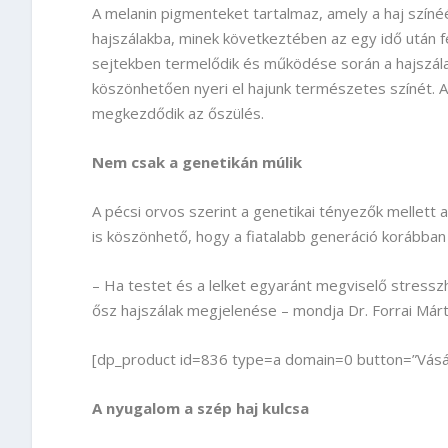
A melanin pigmenteket tartalmaz, amely a haj színé
hajszálakba, minek következtében az egy idő után f
sejtekben termelődik és működése során a hajszála
köszönhetően nyeri el hajunk természetes színét. A
megkezdődik az őszülés.
Nem csak a genetikán múlik
A pécsi orvos szerint a genetikai tényezők mellett 
is köszönhető, hogy a fiatalabb generáció korábban 
– Ha testet és a lelket egyaránt megviselő stressz
ősz hajszálak megjelenése – mondja Dr. Forrai Márt
[dp_product id=836 type=a domain=0 button=”Vásár
A nyugalom a szép haj kulcsa