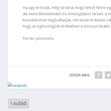
Ha úgy érezzük, még túl korai, hogy hétről hétre e
alá venni életvitelünket és önvizsgálatot tartani. A 
konzultációval megtudhatjuk, min lenne érdemes vá
hogy az egészségünk érdekében a stresszt kiváltó 
Forrás: pecsma.hu
OSSZA MEG:
ELŐZŐ