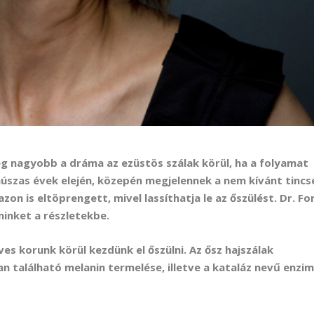
ég nagyobb a dráma az ezüstös szálak körül, ha a folyamat
húszas évek elején, közepén megjelennek a nem kívánt tincs
azon is eltöprengett, mivel lassíthatja le az őszülést. Dr. Fo
inket a részletekbe.
s korunk körül kezdünk el őszülni. Az ősz hajszálak
n található melanin termelése, illetve a kataláz nevű enzim