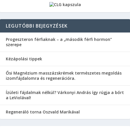
LEGUTÓBBI BEJEGYZÉSEK
Progeszteron férfiaknak – a „második férfi hormon”
szerepe
Kézápolási tippek
Ősi Magnézium masszázskrémek természetes megoldás
izomfájdalomra és regenerációra.
Ízületi fájdalmak nélkül? Várkonyi András így rúgja a bőrt
a LeViolával!
Regeneráló torna Oszvald Marikával