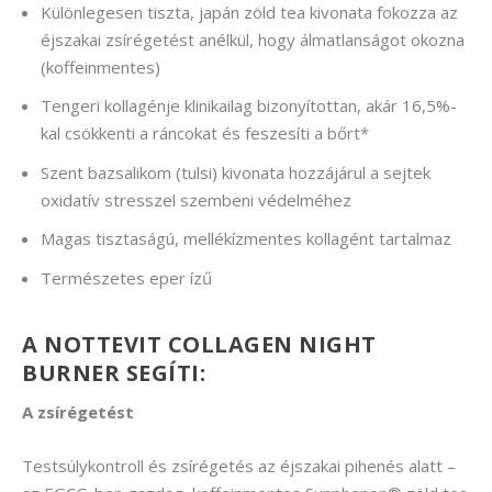
Különlegesen tiszta, japán zöld tea kivonata fokozza az
éjszakai zsírégetést anélkül, hogy álmatlanságot okozna
(koffeinmentes)
Tengeri kollagénje klinikailag bizonyítottan, akár 16,5%-
kal csökkenti a ráncokat és feszesíti a bőrt*
Szent bazsalikom (tulsi) kivonata hozzájárul a sejtek
oxidatív stresszel szembeni védelméhez
Magas tisztaságú, mellékízmentes kollagént tartalmaz
Természetes eper ízű
A NOTTEVIT COLLAGEN NIGHT
BURNER SEGÍTI:
A zsírégetést
Testsúlykontroll és zsírégetés az éjszakai pihenés alatt –