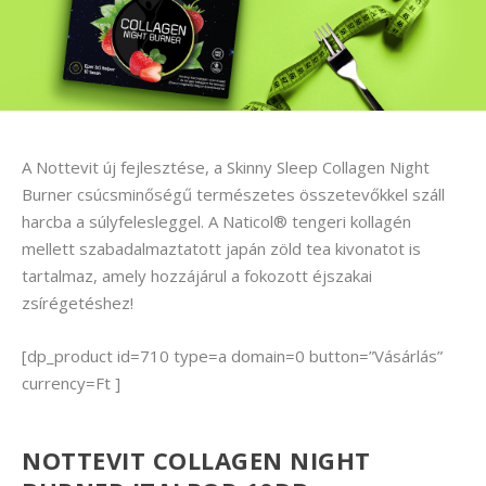
A Nottevit új fejlesztése, a Skinny Sleep Collagen Night
Burner csúcsminőségű természetes összetevőkkel száll
harcba a súlyfelesleggel. A Naticol® tengeri kollagén
mellett szabadalmaztatott japán zöld tea kivonatot is
tartalmaz, amely hozzájárul a fokozott éjszakai
zsírégetéshez!
[dp_product id=710 type=a domain=0 button=”Vásárlás”
currency=Ft ]
NOTTEVIT COLLAGEN NIGHT