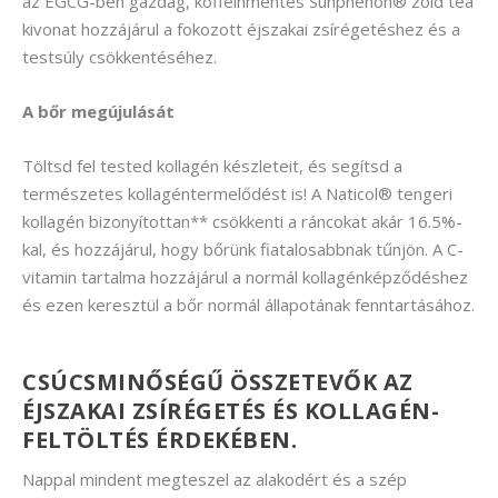
az EGCG-ben gazdag, koffeinmentes Sunphenon® zöld tea
kivonat hozzájárul a fokozott éjszakai zsírégetéshez és a
testsúly csökkentéséhez.
A bőr megújulását
Töltsd fel tested kollagén készleteit, és segítsd a
természetes kollagéntermelődést is! A Naticol® tengeri
kollagén bizonyítottan** csökkenti a ráncokat akár 16.5%-
kal, és hozzájárul, hogy bőrünk fiatalosabbnak tűnjön. A C-
vitamin tartalma hozzájárul a normál kollagénképződéshez
és ezen keresztül a bőr normál állapotának fenntartásához.
CSÚCSMINŐSÉGŰ ÖSSZETEVŐK AZ
ÉJSZAKAI ZSÍRÉGETÉS ÉS KOLLAGÉN-
FELTÖLTÉS ÉRDEKÉBEN.
Nappal mindent megteszel az alakodért és a szép