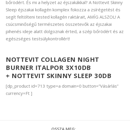
bőrödért. És mi a helyzet az éjszakákkal? A Nottevit Skinny
Sleep éjszakai kollagén komplex fokozza a zsírégetést és
segít feltölteni tested kollagén raktárait, AMÍG ALSZOL! A
csúcsminőségű természetes összetevők az éjszakai
pihenés ideje alatt dolgoznak érted, a szép bőrödért és az
egészséges testsúlykontrollért!
NOTTEVIT COLLAGEN NIGHT
BURNER ITALPOR 3X10DB
+ NOTTEVIT SKINNY SLEEP 30DB
[dp_product id=713 type=a domain=0 button=”Vásárlás”
currency=Ft ]
OSSZA MEG: