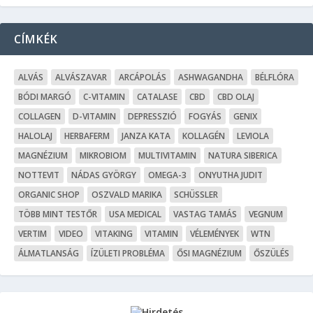
CÍMKÉK
ALVÁS
ALVÁSZAVAR
ARCÁPOLÁS
ASHWAGANDHA
BÉLFLÓRA
BÓDI MARGÓ
C-VITAMIN
CATALASE
CBD
CBD OLAJ
COLLAGEN
D-VITAMIN
DEPRESSZIÓ
FOGYÁS
GENIX
HALOLAJ
HERBAFERM
JANZA KATA
KOLLAGÉN
LEVIOLA
MAGNÉZIUM
MIKROBIOM
MULTIVITAMIN
NATURA SIBERICA
NOTTEVIT
NÁDAS GYÖRGY
OMEGA-3
ONYUTHA JUDIT
ORGANIC SHOP
OSZVALD MARIKA
SCHÜSSLER
TÖBB MINT TESTŐR
USA MEDICAL
VASTAG TAMÁS
VEGNUM
VERTIM
VIDEO
VITAKING
VITAMIN
VÉLEMÉNYEK
WTN
ÁLMATLANSÁG
ÍZÜLETI PROBLÉMA
ŐSI MAGNÉZIUM
ŐSZÜLÉS