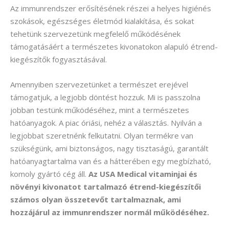
Az immunrendszer erősítésének részei a helyes higiénés
szokások, egészséges életmód kialakítása, és sokat
tehetünk szervezetünk megfelelő működésének
támogatásáért a természetes kivonatokon alapuló étrend-
kiegészítők fogyasztásával.
Amennyiben szervezetünket a természet erejével
támogatjuk, a legjobb döntést hozzuk. Mi is passzolna
jobban testünk működéséhez, mint a természetes
hatóanyagok. A piac óriási, nehéz a választás. Nyilván a
legjobbat szeretnénk felkutatni. Olyan termékre van
szükségünk, ami biztonságos, nagy tisztaságú, garantált
hatóanyagtartalma van és a hátterében egy megbízható,
komoly gyártó cég áll.
Az USA Medical vitaminjai és
növényi kivonatot tartalmazó étrend-kiegészítői
számos olyan összetevőt tartalmaznak, ami
hozzájárul az immunrendszer normál működéséhez.