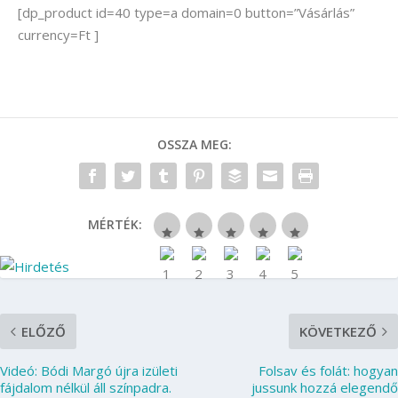
[dp_product id=40 type=a domain=0 button=”Vásárlás”
currency=Ft ]
OSSZA MEG:
MÉRTÉK:
ELŐZŐ
KÖVETKEZŐ
Videó: Bódi Margó újra izületi
Folsav és folát: hogyan
fájdalom nélkül áll színpadra.
jussunk hozzá elegendő