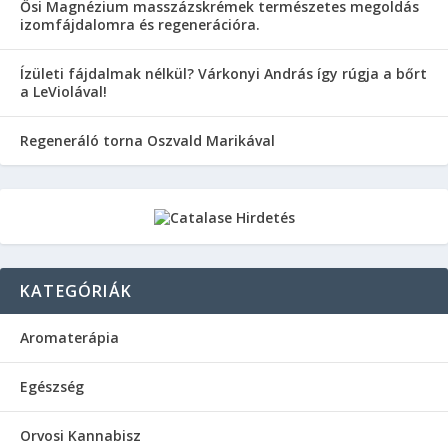
Ősi Magnézium masszázskrémek természetes megoldás
izomfájdalomra és regenerációra.
Ízületi fájdalmak nélkül? Várkonyi András így rúgja a bőrt
a LeViolával!
Regeneráló torna Oszvald Marikával
KATEGÓRIÁK
Aromaterápia
Egészség
Orvosi Kannabisz