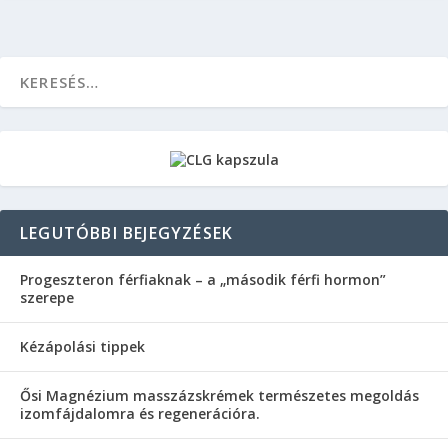
LEGUTÓBBI BEJEGYZÉSEK
Progeszteron férfiaknak – a „második férfi hormon”
szerepe
Kézápolási tippek
Ősi Magnézium masszázskrémek természetes megoldás
izomfájdalomra és regenerációra.