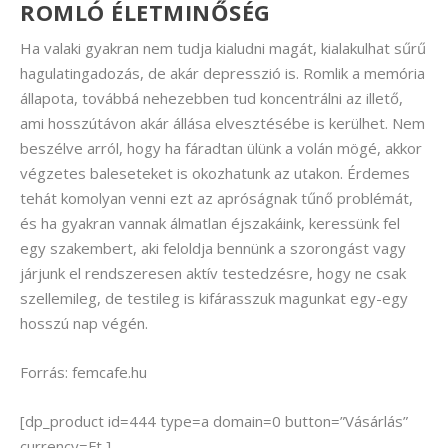
ROMLÓ ÉLETMINŐSÉG
Ha valaki gyakran nem tudja kialudni magát, kialakulhat sűrű
hagulatingadozás, de akár depresszió is. Romlik a memória
állapota, továbbá nehezebben tud koncentrálni az illető,
ami hosszútávon akár állása elvesztésébe is kerülhet. Nem
beszélve arról, hogy ha fáradtan ülünk a volán mögé, akkor
végzetes baleseteket is okozhatunk az utakon. Érdemes
tehát komolyan venni ezt az apróságnak tűnő problémát,
és ha gyakran vannak álmatlan éjszakáink, keressünk fel
egy szakembert, aki feloldja bennünk a szorongást vagy
járjunk el rendszeresen aktív testedzésre, hogy ne csak
szellemileg, de testileg is kifárasszuk magunkat egy-egy
hosszú nap végén.
Forrás: femcafe.hu
[dp_product id=444 type=a domain=0 button=”Vásárlás”
currency=Ft ]