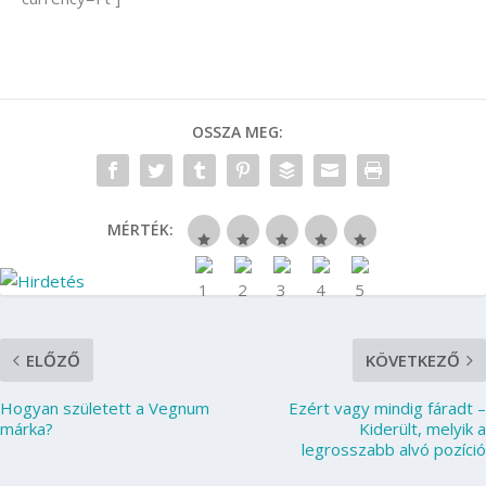
OSSZA MEG:
MÉRTÉK:
ELŐZŐ
KÖVETKEZŐ
Hogyan született a Vegnum
Ezért vagy mindig fáradt –
márka?
Kiderült, melyik a
legrosszabb alvó pozíció