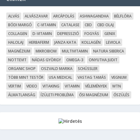
ALVÁS
ALVÁSZAVAR
ARCÁPOLÁS
ASHWAGANDHA
BÉLFLÓRA
BÓDI MARGÓ
C-VITAMIN
CATALASE
CBD
CBD OLAJ
COLLAGEN
D-VITAMIN
DEPRESSZIÓ
FOGYÁS
GENIX
HALOLAJ
HERBAFERM
JANZA KATA
KOLLAGÉN
LEVIOLA
MAGNÉZIUM
MIKROBIOM
MULTIVITAMIN
NATURA SIBERICA
NOTTEVIT
NÁDAS GYÖRGY
OMEGA-3
ONYUTHA JUDIT
ORGANIC SHOP
OSZVALD MARIKA
SCHÜSSLER
TÖBB MINT TESTŐR
USA MEDICAL
VASTAG TAMÁS
VEGNUM
VERTIM
VIDEO
VITAKING
VITAMIN
VÉLEMÉNYEK
WTN
ÁLMATLANSÁG
ÍZÜLETI PROBLÉMA
ŐSI MAGNÉZIUM
ŐSZÜLÉS