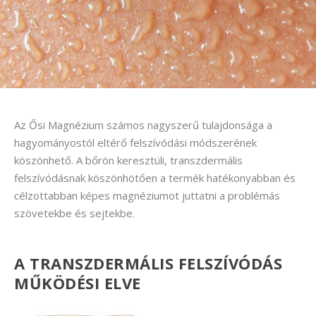
Az Ősi Magnézium számos nagyszerű tulajdonsága a
hagyományostól eltérő felszívódási módszerének
köszönhető. A bőrön keresztüli, transzdermális
felszívódásnak köszönhötően a termék hatékonyabban és
célzottabban képes magnéziumot juttatni a problémás
szövetekbe és sejtekbe.
A TRANSZDERMÁLIS FELSZÍVÓDÁS
MŰKÖDÉSI ELVE