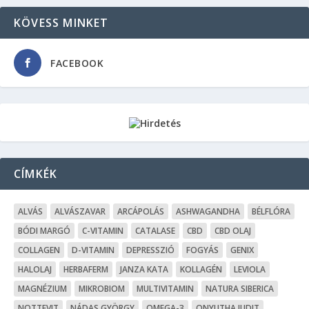
KÖVESS MINKET
FACEBOOK
CÍMKÉK
ALVÁS
ALVÁSZAVAR
ARCÁPOLÁS
ASHWAGANDHA
BÉLFLÓRA
BÓDI MARGÓ
C-VITAMIN
CATALASE
CBD
CBD OLAJ
COLLAGEN
D-VITAMIN
DEPRESSZIÓ
FOGYÁS
GENIX
HALOLAJ
HERBAFERM
JANZA KATA
KOLLAGÉN
LEVIOLA
MAGNÉZIUM
MIKROBIOM
MULTIVITAMIN
NATURA SIBERICA
NOTTEVIT
NÁDAS GYÖRGY
OMEGA-3
ONYUTHA JUDIT