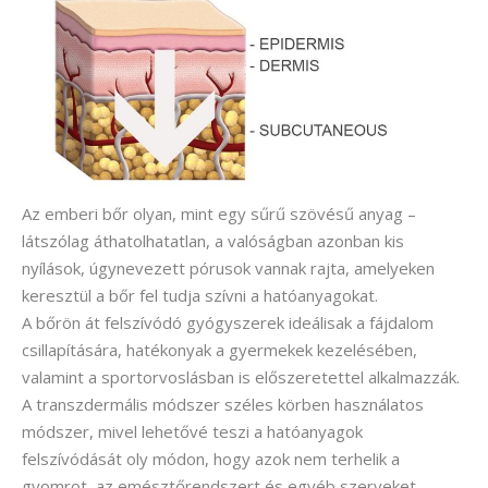
Az emberi bőr olyan, mint egy sűrű szövésű anyag –
látszólag áthatolhatatlan, a valóságban azonban kis
nyílások, úgynevezett pórusok vannak rajta, amelyeken
keresztül a bőr fel tudja szívni a hatóanyagokat.
A bőrön át felszívódó gyógyszerek ideálisak a fájdalom
csillapítására, hatékonyak a gyermekek kezelésében,
valamint a sportorvoslásban is előszeretettel alkalmazzák.
A transzdermális módszer széles körben használatos
módszer, mivel lehetővé teszi a hatóanyagok
felszívódását oly módon, hogy azok nem terhelik a
gyomrot, az emésztőrendszert és egyéb szerveket.