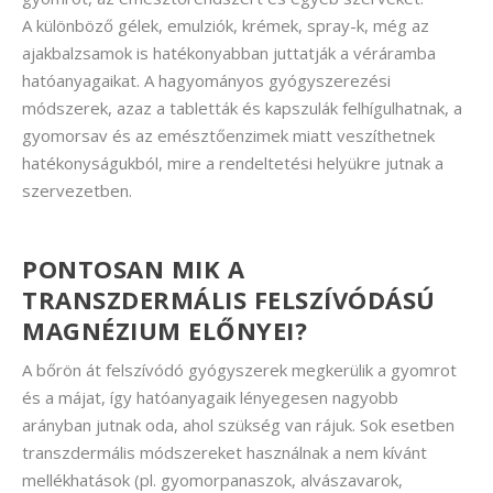
A különböző gélek, emulziók, krémek, spray-k, még az
ajakbalzsamok is hatékonyabban juttatják a véráramba
hatóanyagaikat. A hagyományos gyógyszerezési
módszerek, azaz a tabletták és kapszulák felhígulhatnak, a
gyomorsav és az emésztőenzimek miatt veszíthetnek
hatékonyságukból, mire a rendeltetési helyükre jutnak a
szervezetben.
PONTOSAN MIK A
TRANSZDERMÁLIS FELSZÍVÓDÁSÚ
MAGNÉZIUM ELŐNYEI?
A bőrön át felszívódó gyógyszerek megkerülik a gyomrot
és a májat, így hatóanyagaik lényegesen nagyobb
arányban jutnak oda, ahol szükség van rájuk. Sok esetben
transzdermális módszereket használnak a nem kívánt
mellékhatások (pl. gyomorpanaszok, alvászavarok,