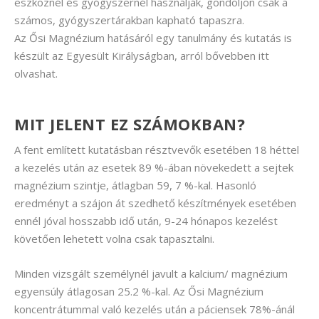
eszköznél és gyógyszernél használják, gondoljon csak a
számos, gyógyszertárakban kapható tapaszra.
Az Ősi Magnézium hatásáról egy tanulmány és kutatás is
készült az Egyesült Királyságban, arról bővebben itt
olvashat.
MIT JELENT EZ SZÁMOKBAN?
A fent említett kutatásban résztvevők esetében 18 héttel
a kezelés után az esetek 89 %-ában növekedett a sejtek
magnézium szintje, átlagban 59, 7 %-kal. Hasonló
eredményt a szájon át szedhető készítmények esetében
ennél jóval hosszabb idő után, 9-24 hónapos kezelést
követően lehetett volna csak tapasztalni.
Minden vizsgált személynél javult a kalcium/ magnézium
egyensúly átlagosan 25.2 %-kal. Az Ősi Magnézium
koncentrátummal való kezelés után a páciensek 78%-ánál