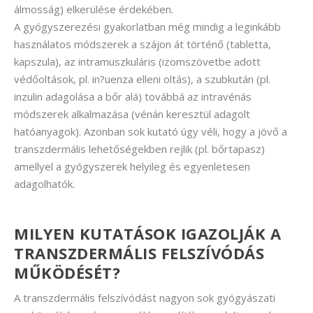
álmosság) elkerülése érdekében.
A gyógyszerezési gyakorlatban még mindig a leginkább
használatos módszerek a szájon át történő (tabletta,
kapszula), az intramuszkuláris (izomszövetbe adott
védőoltások, pl. in?uenza elleni oltás), a szubkután (pl.
inzulin adagolása a bőr alá) továbbá az intravénás
módszerek alkalmazása (vénán keresztül adagolt
hatóanyagok). Azonban sok kutató úgy véli, hogy a jövő a
transzdermális lehetőségekben rejlik (pl. bőrtapasz)
amellyel a gyógyszerek helyileg és egyenletesen
adagolhatók.
MILYEN KUTATÁSOK IGAZOLJÁK A
TRANSZDERMÁLIS FELSZÍVÓDÁS
MŰKÖDÉSÉT?
A transzdermális felszívódást nagyon sok gyógyászati