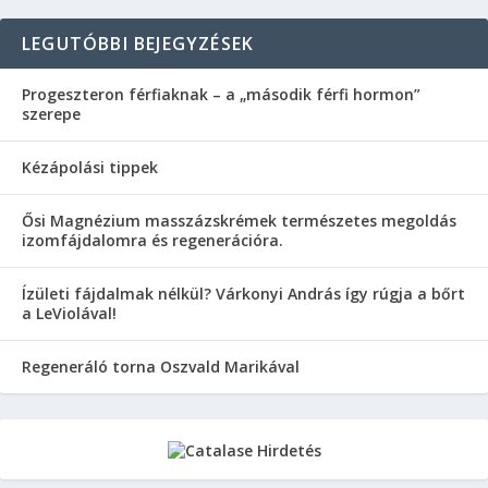
LEGUTÓBBI BEJEGYZÉSEK
Progeszteron férfiaknak – a „második férfi hormon”
szerepe
Kézápolási tippek
Ősi Magnézium masszázskrémek természetes megoldás
izomfájdalomra és regenerációra.
Ízületi fájdalmak nélkül? Várkonyi András így rúgja a bőrt
a LeViolával!
Regeneráló torna Oszvald Marikával