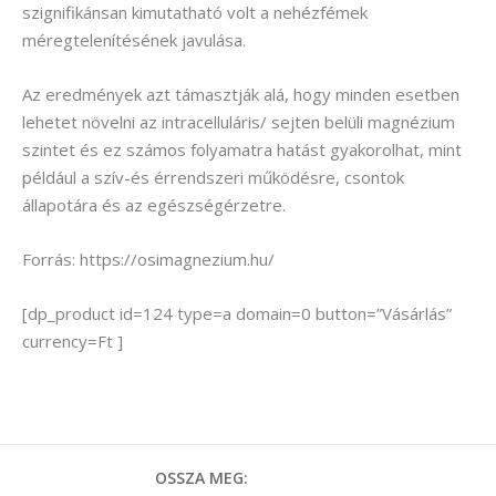
szignifikánsan kimutatható volt a nehézfémek
méregtelenítésének javulása.
Az eredmények azt támasztják alá, hogy minden esetben
lehetet növelni az intracelluláris/ sejten belüli magnézium
szintet és ez számos folyamatra hatást gyakorolhat, mint
például a szív-és érrendszeri működésre, csontok
állapotára és az egészségérzetre.
Forrás: https://osimagnezium.hu/
[dp_product id=124 type=a domain=0 button=”Vásárlás”
currency=Ft ]
OSSZA MEG: